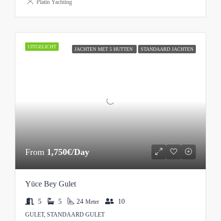
Platin Yachting
UITGELICHT
JACHTEN MET 5 HUTTEN
STANDAARD JACHTEN
From
1,750€/Day
Yüce Bey Gulet
5
5
24
10
Meter
GULET, STANDAARD GULET