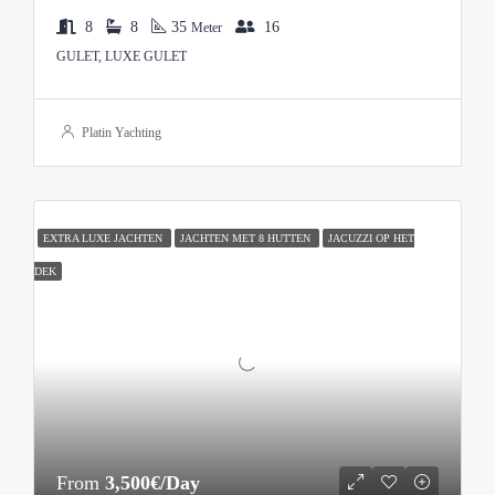
8
8
35
16
Meter
GULET, LUXE GULET
Platin Yachting
EXTRA LUXE JACHTEN
JACHTEN MET 8 HUTTEN
JACUZZI OP HET
DEK
From
3,500€/Day