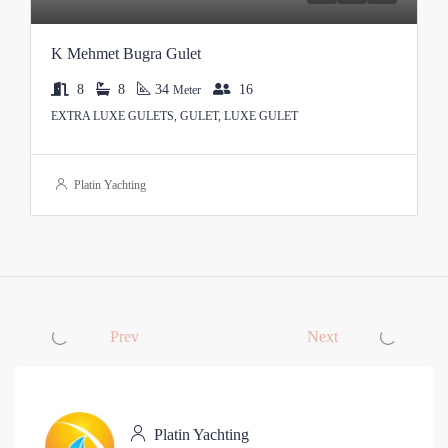
K Mehmet Bugra Gulet
8
8
34
16
Meter
EXTRA LUXE GULETS, GULET, LUXE GULET
Platin Yachting
Prev
Next
Platin Yachting