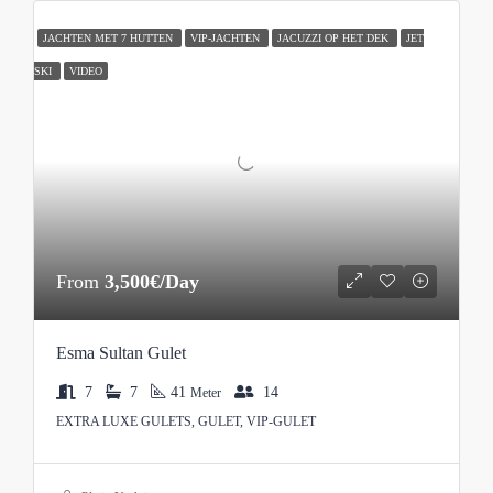
JACHTEN MET 7 HUTTEN
VIP-JACHTEN
JACUZZI OP HET DEK
JET
SKI
VIDEO
From
3,500€/Day
Esma Sultan Gulet
7
7
41
14
Meter
EXTRA LUXE GULETS, GULET, VIP-GULET