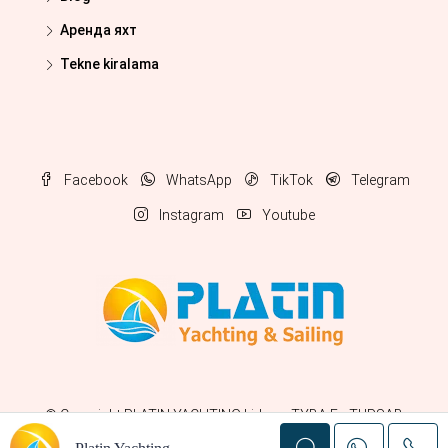
Аренда яхт
Tekne kiralama
Facebook
WhatsApp
TikTok
Telegram
Instagram
Youtube
© Copyright
PLATIN YACHTING
Lid van TYBA En TURSAB
Licentienr : 5900