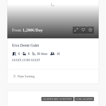
From
1,200€/Day
Erva Demir Gulet
8
8
30
16
Meter
GULET, LUXE GULET
Platin Yachting
JACHTEN MET 10 HUTTEN
LUXE JACHTEN