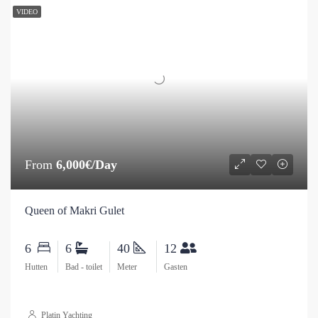
VIDEO
From
6,000€/Day
Queen of Makri Gulet
6
6
40
12
Hutten
Bad - toilet
Meter
Gasten
Platin Yachting