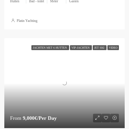
Hutten
Bad - toilet
Meter
Gasten
Platin Yachting
JACHTEN MET 6 HUTTEN
VIP-JACHTEN
JET SKI
VIDEO
From
9,000€/Per Day