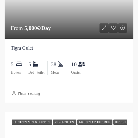
From
5,000€/Day
Tigra Gulet
5
5
38
10
Hutten
Bad - toilet
Meter
Gasten
Platin Yachting
JACHTEN MET 6 HUTTEN
VIP-JACHTEN
JACUZZI OP HET DEK
JET SKI