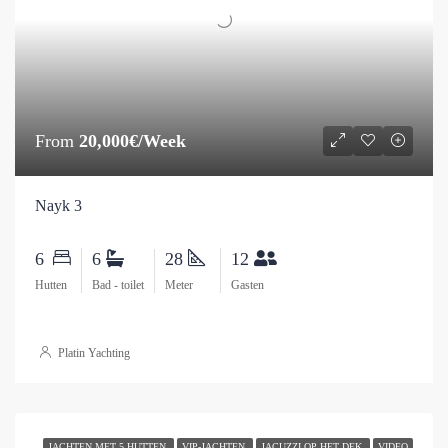
From
20,000€/Week
Nayk 3
6
6
28
12
Hutten
Bad - toilet
Meter
Gasten
Platin Yachting
JACHTEN MET 5 HUTTEN
VIP-JACHTEN
JACUZZI OP HET DEK
VIDEO