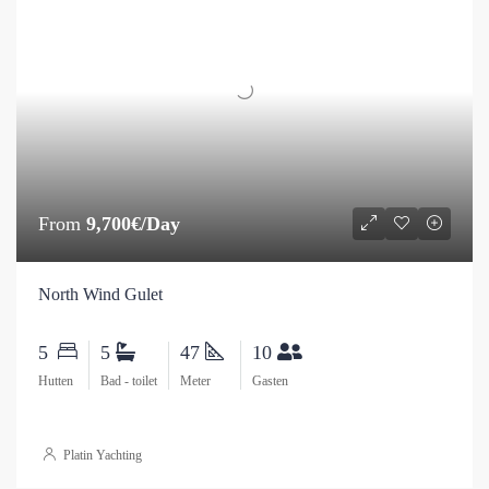
From
9,700€/Day
North Wind Gulet
5
5
47
10
Hutten
Bad - toilet
Meter
Gasten
Platin Yachting