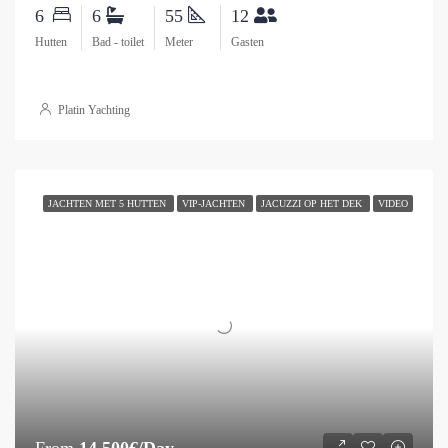
6
6
55
12
Hutten
Bad - toilet
Meter
Gasten
Platin Yachting
JACHTEN MET 5 HUTTEN
VIP-JACHTEN
JACUZZI OP HET DEK
VIDEO