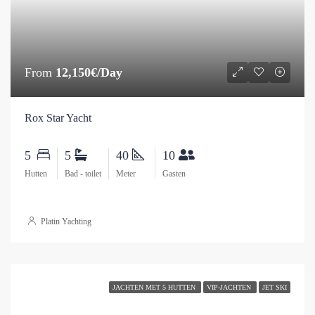
From
12,150€/Day
Rox Star Yacht
5
5
40
10
Hutten
Bad - toilet
Meter
Gasten
Platin Yachting
JACHTEN MET 5 HUTTEN
VIP-JACHTEN
JET SKI