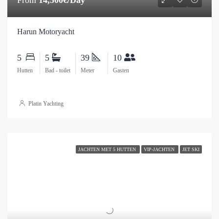
From
14,500€/Day
Harun Motoryacht
5
5
39
10
Hutten
Bad - toilet
Meter
Gasten
Platin Yachting
JACHTEN MET 5 HUTTEN
VIP-JACHTEN
JET SKI