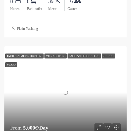
8
8
39
16
Hutten
Bad - toilet
Meter
Gasten
Platin Yachting
JACHTEN MET 6 HUTTEN
VIP-JACHTEN
JACUZZI OP HET DEK
JET SKI
VIDEO
From
5,000€/Day