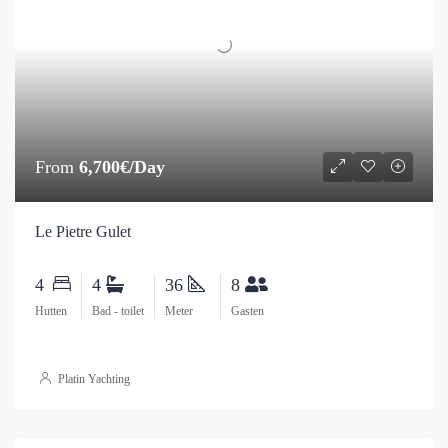
From
6,700€/Day
Le Pietre Gulet
4
4
36
8
Hutten
Bad - toilet
Meter
Gasten
Platin Yachting