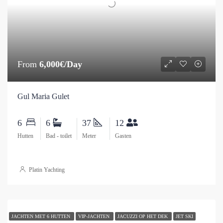
From
6,000€/Day
Gul Maria Gulet
6
6
37
12
Hutten
Bad - toilet
Meter
Gasten
Platin Yachting
JACHTEN MET 6 HUTTEN
VIP-JACHTEN
JACUZZI OP HET DEK
JET SKI