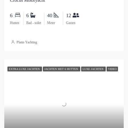
Crocus Motoryacht
6
6
40
12
Hutten
Bad - toilet
Meter
Gasten
Platin Yachting
EXTRA LUXE JACHTEN
JACHTEN MET 6 HUTTEN
LUXE JACHTEN
VIDEO