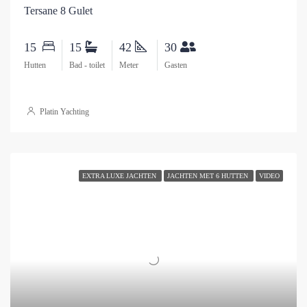
Tersane 8 Gulet
15
15
42
30
Hutten
Bad - toilet
Meter
Gasten
Platin Yachting
EXTRA LUXE JACHTEN
JACHTEN MET 6 HUTTEN
VIDEO