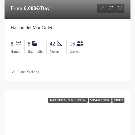
From
6,000€/Day
Halcon del Mar Gulet
8
8
42
16
Hutten
Bad - toilet
Meters
Gasten
Platin Yachting
JACHTEN MET 6 HUTTEN
VIP-JACHTEN
VIDEO