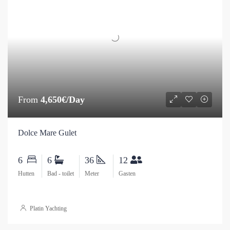
From
4,650€/Day
Dolce Mare Gulet
6
6
36
12
Hutten
Bad - toilet
Meter
Gasten
Platin Yachting