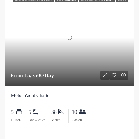
From
15,750€/Day
Motor Yacht Charter
5
5
38
10
Hutten
Bad - toilet
Meter
Gasten