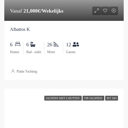
Vanaf
21,000€/Wekelijks
Albatros K
6
6
26
12
Hutten
Bad - toilet
Meter
Gasten
Platin Yachting
JACHTEN MET 6 HUTTEN
VIP-JACHTEN
JET SKI