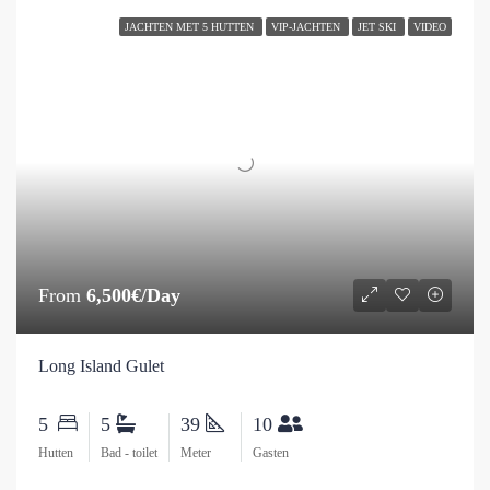
JACHTEN MET 5 HUTTEN
VIP-JACHTEN
JET SKI
VIDEO
From
6,500€/Day
Long Island Gulet
5
5
39
10
Hutten
Bad - toilet
Meter
Gasten