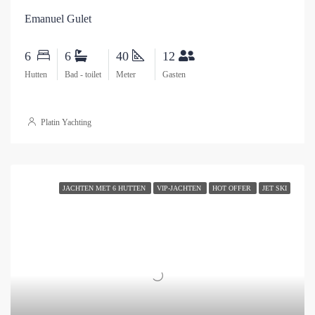
Emanuel Gulet
6
6
40
12
Hutten
Bad - toilet
Meter
Gasten
Platin Yachting
JACHTEN MET 6 HUTTEN
VIP-JACHTEN
HOT OFFER
JET SKI