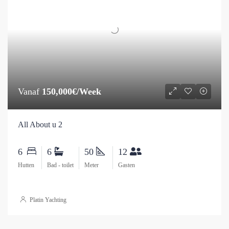
Vanaf
150,000€/Week
All About u 2
6
6
50
12
Hutten
Bad - toilet
Meter
Gasten
Platin Yachting