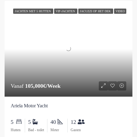
JACHTEN MET 5 HUTTEN
VIP-JACHTEN
JACUZZI OP HET DEK
VIDEO
Vanaf
105,000€/Week
Ariela Motor Yacht
5
5
40
12
Hutten
Bad - toilet
Meter
Gasten