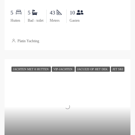
5
5
43
10
Hutten
Bad - toilet
Meters
Gasten
Platin Yachting
JACHTEN MET 8 HUTTEN
VIP-JACHTEN
JACUZZI OP HET DEK
JET SKI