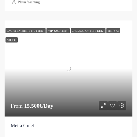
Platin Yachting
JACHTEN MET 6 HUTTEN
VIP-JACHTEN
JACUZZI OP HET DEK
JET SKI
VIDEO
From
15,500€/Day
Meira Gulet