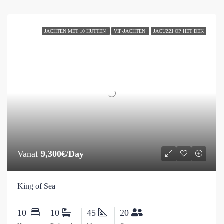
JACHTEN MET 10 HUTTEN
VIP-JACHTEN
JACUZZI OP HET DEK
Vanaf
9,300€/Day
King of Sea
10
10
45
20