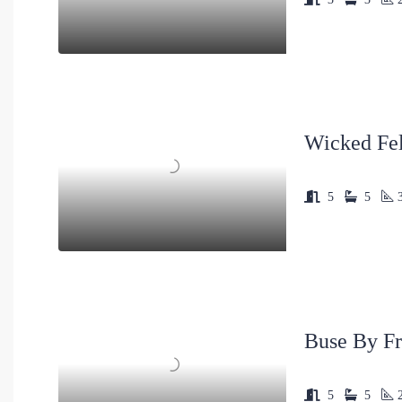
Wicked Fel
5
5
Buse By Fr
5
5