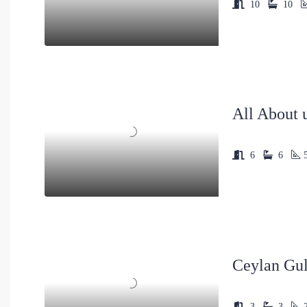
10
10
All About 
6
6
Ceylan Gul
3
3