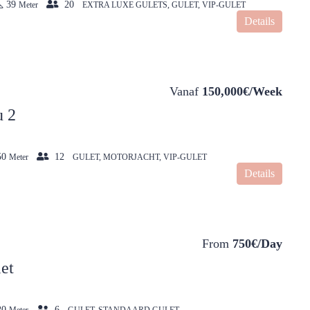
39
20
Meter
EXTRA LUXE GULETS, GULET, VIP-GULET
Details
Vanaf
150,000€/Week
u 2
50
12
Meter
GULET, MOTORJACHT, VIP-GULET
Details
From
750€/Day
et
20
6
Meter
GULET, STANDAARD GULET