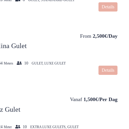
Details
From
2,500€/Day
ina Gulet
34
10
Meters
GULET, LUXE GULET
Details
Vanaf
1,500€/Per Dag
z Gulet
24
10
Meter
EXTRA LUXE GULETS, GULET