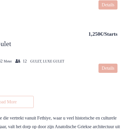
Details
1,250€/Starts
ulet
32
12
Meter
GULET, LUXE GULET
Details
oad More
ie vertrekt vanuit Fethiye, waar u veel historische en culturele
r, valt het dorp op door zijn Anatolische Griekse architectuur uit