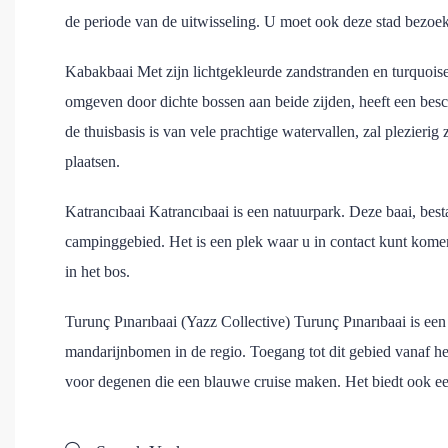
de periode van de uitwisseling. U moet ook deze stad bezoek
Kabakbaai Met zijn lichtgekleurde zandstranden en turquoise
omgeven door dichte bossen aan beide zijden, heeft een besch
de thuisbasis is van vele prachtige watervallen, zal plezieri
plaatsen.
Katrancıbaai Katrancıbaai is een natuurpark. Deze baai, bes
campinggebied. Het is een plek waar u in contact kunt kome
in het bos.
Turunç Pınarıbaai (Yazz Collective) Turunç Pınarıbaai is ee
mandarijnbomen in de regio. Toegang tot dit gebied vanaf het
voor degenen die een blauwe cruise maken. Het biedt ook een 