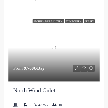
JACHTEN MET 5 HUTTEN
VIP-JACHTEN
JET SKI
From
9,700€/Day
North Wind Gulet
5
5
47
10
Meter