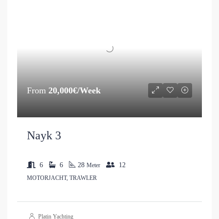
From
20,000€/Week
Nayk 3
6
6
28
12
Meter
MOTORJACHT, TRAWLER
Platin Yachting