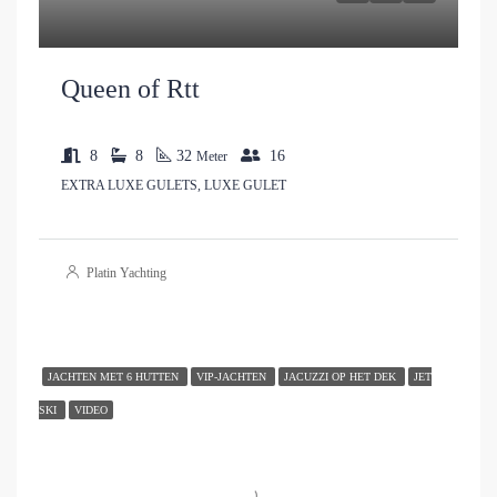
Queen of Rtt
8
8
32
16
Meter
EXTRA LUXE GULETS, LUXE GULET
Platin Yachting
JACHTEN MET 6 HUTTEN
VIP-JACHTEN
JACUZZI OP HET DEK
JET
SKI
VIDEO