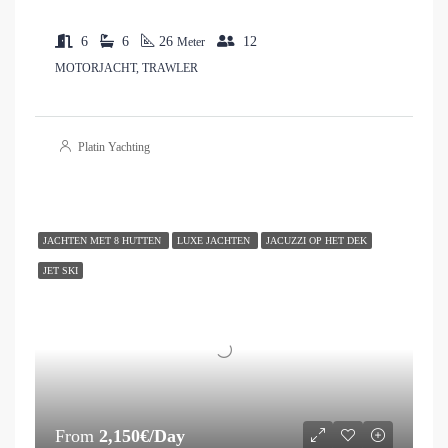
6
6
26
12
Meter
MOTORJACHT, TRAWLER
Platin Yachting
JACHTEN MET 8 HUTTEN
LUXE JACHTEN
JACUZZI OP HET DEK
JET SKI
From
2,150€/Day