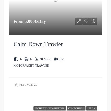
From
5,000€/Day
Calm Down Trawler
6
6
30
12
Meter
MOTORJACHT, TRAWLER
Platin Yachting
JACHTEN MET 6 HUTTEN
VIP-JACHTEN
JET SKI