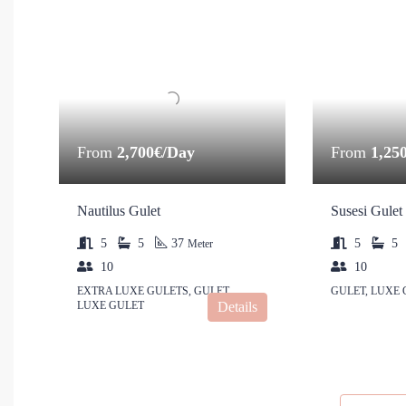
From
2,700€/Day
From
1,25
Nautilus Gulet
Susesi Gulet
5
5
37
5
5
Meter
10
10
EXTRA LUXE GULETS, GULET,
GULET, LUXE
LUXE GULET
Details