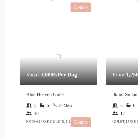
Details
Vanaf
3,000€/Per Dag
From
1,25
Blue Heaven Gulet
ilknur Sultan
5
5
30
6
6
Meter
10
12
EXTRA LUXE GULETS, GULET
Details
GULET, LUXE