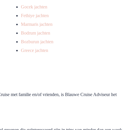
Gocek jachten
Fethiye jachten
Marmaris jachten
Bodrum jachten
Bozburun jachten
Greece jachten
uise met familie en/of vrienden, is Blauwe Cruise Adviseur het
l groepen die geïnteresseerd zijn in trips van minder dan een week,