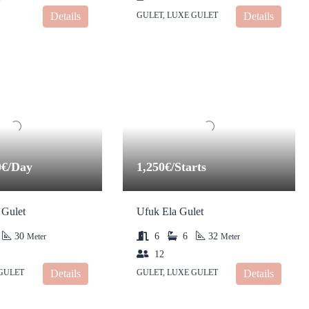
Details
GULET, LUXE GULET
Details
0€/Day
1,250€/Starts
 Gulet
Ufuk Ela Gulet
30
6
6
32
Meter
Meter
12
 GULET
Details
GULET, LUXE GULET
Details