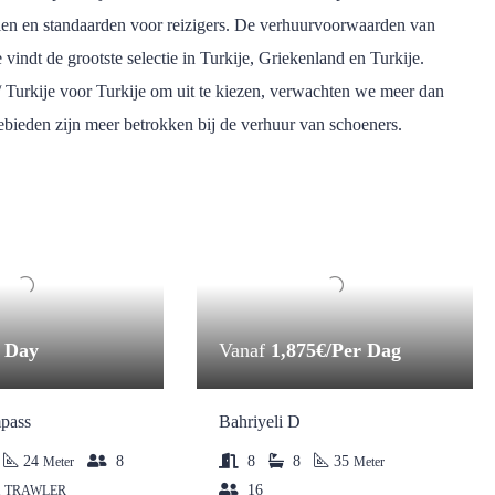
tijlen en standaarden voor reizigers. De verhuurvoorwaarden van
e vindt de grootste selectie in Turkije, Griekenland en Turkije.
/ Turkije voor Turkije om uit te kiezen, verwachten we meer dan
bieden zijn meer betrokken bij de verhuur van schoeners.
r Day
Vanaf
1,875€/Per Dag
pass
Bahriyeli D
24
8
8
8
35
Meter
Meter
16
, TRAWLER