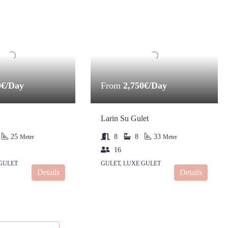
0€/Day
From
2,750€/Day
Larin Su Gulet
25
8
8
33
Meter
Meter
16
 GULET
GULET, LUXE GULET
Details
Details