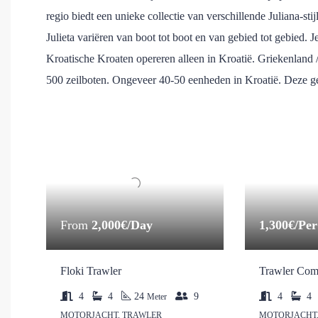
regio biedt een unieke collectie van verschillende Juliana-s
Julieta variëren van boot tot boot en van gebied tot gebied. J
Kroatische Kroaten opereren alleen in Kroatië. Griekenland 
500 zeilboten. Ongeveer 40-50 eenheden in Kroatië. Deze ge
From
2,000€/Day
1,300€/Pe
Floki Trawler
Trawler Com
4
4
24
9
4
4
Meter
MOTORJACHT, TRAWLER
MOTORJACHT